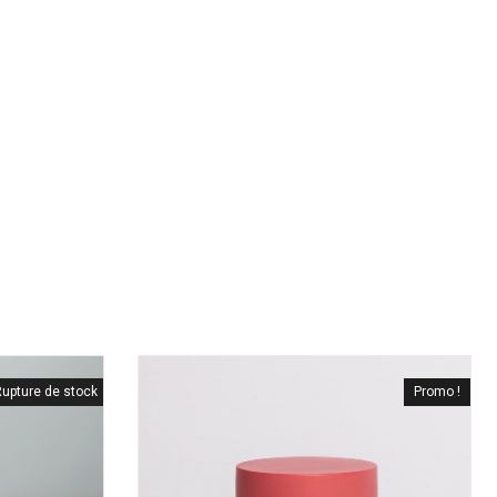
upture de stock
Promo !