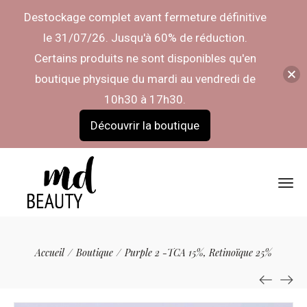
Destockage complet avant fermeture définitive
le 31/07/26. Jusqu'à 60% de réduction.
Certains produits ne sont disponibles qu'en
boutique physique du mardi au vendredi de
10h30 à 17h30.
Découvrir la boutique
Accueil
/
Boutique
/
Purple 2 -TCA 15%, Retinoïque 25%