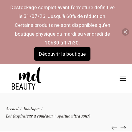
Destockage complet avant fermeture définitive
le 31/07/26. Jusqu'à 60% de réduction.
Certains produits ne sont disponibles qu'en
boutique physique du mardi au vendredi de
10h30 à 17h30.
Découvrir la boutique
Accueil
/
Boutique
/
Lot (aspirateur à comédon + spatule ultra sons)